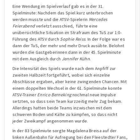
Eine Wendung im Spielverlauf gab es in der 31.
Spielminute: Nachdem das Spiel kurz unterbrochen
werden musste und die ATSV-Spielerin
Mercedes
Feierabend
verletzt ausschied, führte eine
unübersichtliche Situation im Strafraum des TuS zur 1:0-
Führung des ATSV durch
Sophie Reiss
. In der Folge war es
dann der TuS, der mehr und mehr Druck ausübte. Belohnt
wurden die Gastgeberinnen dann in der 45. Spielminute
mit dem Ausgleich durch
Jennifer Kühn
.
Die Intensität des Spiels wurde nach dem Anpfiff zur
zweiten Halbzeit fortgeführt, wobei sich einzelne
Abschlüsse ergaben, aber keine zwingenden Chancen. Mit
einem doppelten Wechsel in der 61. Spielminute konnte
ATSV-Trainer
Enrico Berneking
nochmal neue Impulse
setzten, so dass sein Team kurzzeitig mehr Zug bekam.
Allerdings hatten beide Teams inzwischen mit dem
schweren Boden und Kälte zu kämpfen, so dass nicht
jeder Zweikampf angenommen wurde.
In der 83 Spielmiute sorgte Magdalena Breisa auf der
linken Außenbahn für Aufregung bei den Fleestedter Fans,