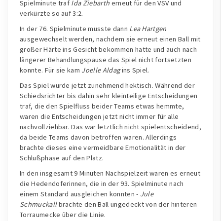
Spielminute traf
Ida Ziebarth
erneut für den VSV und
verkürzte so auf 3:2.
In der 76. Spielminute musste dann
Lea Hartgen
ausgewechselt werden, nachdem sie erneut einen Ball mit
großer Härte ins Gesicht bekommen hatte und auch nach
längerer Behandlungspause das Spiel nicht fortsetzten
konnte. Für sie kam
Joelle Aldag
ins Spiel.
Das Spiel wurde jetzt zunehmend hektisch. Während der
Schiedsrichter bis dahin sehr kleinteilige Entscheidungen
traf, die den Spielfluss beider Teams etwas hemmte,
waren die Entscheidungen jetzt nicht immer für alle
nachvollziehbar. Das war letztlich nicht spielentscheidend,
da beide Teams davon betroffen waren. Allerdings
brachte dieses eine vermeidbare Emotionalität in der
Schlußphase auf den Platz.
In den insgesamt 9 Minuten Nachspielzeit waren es erneut
die Hedendoferinnen, die in der 93. Spielminute nach
einem Standard ausgleichen konnten -
Jule
Schmuckall
brachte den Ball ungedeckt von der hinteren
Torraumecke über die Linie.