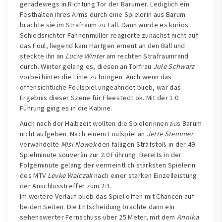
geradewegs in Richtung Tor der Barumer. Lediglich ein
Festhalten ihres Arms durch eine Spielerin aus Barum
brachte sie im Strafraum zu Fall. Dann wurde es kurios:
Schiedsrichter Fahnenmüller reagierte zunächst nicht auf
das Foul, liegend kam Hartgen erneut an den Ball und
steckte ihn an
Lucie Winter
am rechten Strafraumrand
durch. Winter gelang es, diesen an Torfrau
Jule Schwarz
vorbei hinter die Linie zu bringen. Auch wenn das
offensichtliche Foulspiel ungeahndet blieb, war das
Ergebnis dieser Szene für Fleestedt ok. Mit der 1:0
Führung ging es in die Kabine.
Auch nach der Halbzeit wollten die Spielerinnen aus Barum
nicht aufgeben. Nach einem Foulspiel an
Jette Stemmer
verwandelte
Misi Nowek
den fälligen Strafstoß in der 49.
Spielminute souverän zur 2:0 Führung. Bereits in der
Folgeminute gelang der vermeintlich stärksten Spielerin
des MTV
Levke Walczak
nach einer starken Einzelleistung
der Anschlusstreffer zum 2:1.
Im weitere Verlauf blieb das Spiel offen mit Chancen auf
beiden Seiten. Die Entscheidung brachte dann ein
sehenswerter Fernschuss über 25 Meter, mit dem
Annika