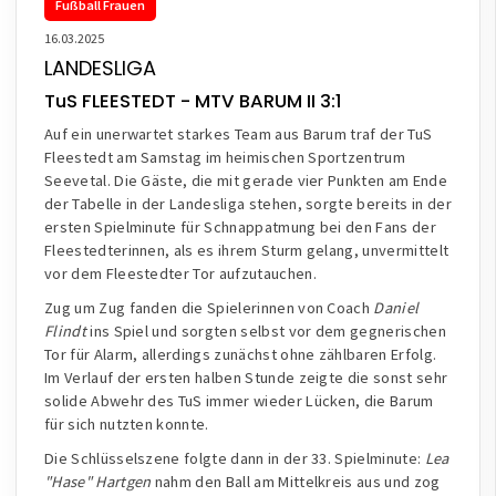
Fußball Frauen
16.03.2025
LANDESLIGA
TuS FLEESTEDT - MTV BARUM II 3:1
Auf ein unerwartet starkes Team aus Barum traf der TuS
Fleestedt am Samstag im heimischen Sportzentrum
Seevetal. Die Gäste, die mit gerade vier Punkten am Ende
der Tabelle in der Landesliga stehen, sorgte bereits in der
ersten Spielminute für Schnappatmung bei den Fans der
Fleestedterinnen, als es ihrem Sturm gelang, unvermittelt
vor dem Fleestedter Tor aufzutauchen.
Zug um Zug fanden die Spielerinnen von Coach
Daniel
Flindt
ins Spiel und sorgten selbst vor dem gegnerischen
Tor für Alarm, allerdings zunächst ohne zählbaren Erfolg.
Im Verlauf der ersten halben Stunde zeigte die sonst sehr
solide Abwehr des TuS immer wieder Lücken, die Barum
für sich nutzten konnte.
Die Schlüsselszene folgte dann in der 33. Spielminute:
Lea
"Hase" Hartgen
nahm den Ball am Mittelkreis aus und zog