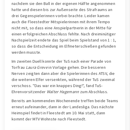
nachdem sie den Ball in der eigenen Hälfte angenommen
hatte und diesen bis zur Außenseite des Strafraums an
drei Gegenspielerinnen vorbei brachte. Leider kamen
auch die Fleestedter Mitspielerinnen mit ihrem Tempo
nicht mit, so dass eine Anspielpartnerin in der Mitte für
einen erfolgreichen Abschluss fehlte. Nach dreiminütiger
Nachspielzeit endete das Spiel beim Spielstand von 1 : 1,
so dass die Entscheidung im Elfmeterschießen gefunden
werden musste.
Im zweiten Duell konnte der TuS nach einer Parade von
Torfrau
Laura Greve
in Vorlage gehen. Die besseren
Nerven zeigten dann aber die Spielerinnen des ATSV, die
die weiteren Elfer versenkten, während der TuS zweimal
verschoss. "Das war ein knappes Ding!", fand TuS-
Ehrenvorsitzender
Walter Hagemann
zum Abschluss.
Bereits am kommenden Wochenende treffen beide Teams
erneut aufeinander, dann in der Landesliga. Das nächste
Heimspiel findet in Fleestedt am 10. Mai statt, dann
kommt der MTV Wohnste nach Fleestedt.