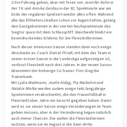
2:0 in Führung gehen, aber mit Toren von
Jennifer Kühn
in
der 74. und
Annika Gerdau
in der 82. Spielminute war am
Ende der regulären Spielzeit wieder alles offen. Während
alle das Elfmeterschießen schon vor Augen hatten, gelang
den Gastgeberinnen in der vierten Nachspielminute das
Siegtor quasi mit dem Schlusspfiff. Gleichwohl bleibt ein
beeindruckendes Erlebnis für die Fleestedterinnen.
Nach dieser intensiven Saison standen dann noch einige
Abschiede an. Coach
Daniel Flindt
, mit dem das Team in
seiner ersten Saison in die Landesliga aufgestiegen ist,
verlässt Fleestedt nach drei Jahren. In der neuen Saison
übernimmt der bisherige Co-Trainer
Finn Grag
die
Trainerbank.
Mit
Lydia Wedmann, Joelle Aldag, Pia Maibohm
und
Natalie Mielke
wurden zudem einige teils langjährige
Spielerinnen verabschiedet, die den Frauenfußball in
Fleestedt über Jahre ein Gesicht gegeben haben. Damit
wird es zur neuen Saison einige Veränderungen im Team
geben müssen, aber in der Veränderung liegen natürlich
auch immer Chancen. Die wollen die Fleestedterinen
nutzten, wenn sie im August in die dann dritte