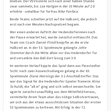
blieben. Der VSV konnte sich nach einer halben Stunde
zwar sammeln, bis
Lea Hartgen
in der 33 Minute auf 2:0
erhöhte - unhaltbar für Torfrau
Nike Fonfara.
Beide Teams schielten jetzt auf die Halbzeit, die jedoch
erst nach vier Minuten Nachspielzeit begann.
Wer einen anderen Auftritt der Hedendörferinnen nach
der Pause erwartet hat, wurde zunächst enttäuscht. Das
Team von Coach
Daniel Flindt
knüpfte an die erste
Halbzeit an. In der 53. Spielminute gelangte
Jette
Stemmer
durch die Mitte allein vor das Hedendorfer Tor
und versenkte den Ball dort lässig zum 3:0.
Im weiteren Verlauf kippte das Spiel dann aus Fleestedter
Sicht. nach zwei Auswechselungen gelang in der 63.
Spielminute
Diane Hennings
der 3:1-Anschlußtreffer. Das
war das Signal für die Hedendorfer Spieler-Trainerin
Alina
Schuldt
, die "all-in" ging und sich selbst einwechselte. Sie
agierte zunächst unauffällig aus dem Mittelfeld heraus,
vermittelte ihrem Team aber das nötige Selbstvertrauen,
um sich aus der etwas aussichtslosen Situation der ersten
53 Spielminuten zu befreien. Mit Erfolg: In der 72.