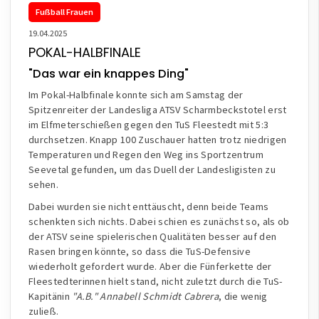
Fußball Frauen
19.04.2025
POKAL-HALBFINALE
"Das war ein knappes Ding"
Im Pokal-Halbfinale konnte sich am Samstag der
Spitzenreiter der Landesliga ATSV Scharmbeckstotel erst
im Elfmeterschießen gegen den TuS Fleestedt mit 5:3
durchsetzen. Knapp 100 Zuschauer hatten trotz niedrigen
Temperaturen und Regen den Weg ins Sportzentrum
Seevetal gefunden, um das Duell der Landesligisten zu
sehen.
Dabei wurden sie nicht enttäuscht, denn beide Teams
schenkten sich nichts. Dabei schien es zunächst so, als ob
der ATSV seine spielerischen Qualitäten besser auf den
Rasen bringen könnte, so dass die TuS-Defensive
wiederholt gefordert wurde. Aber die Fünferkette der
Fleestedterinnen hielt stand, nicht zuletzt durch die TuS-
Kapitänin
"A.B." Annabell Schmidt Cabrera
, die wenig
zuließ.