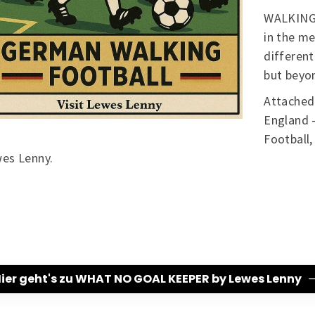
WALKING 
in the me
different
but beyon
Attached 
England -
Football,
es Lenny.
ier geht's zu WHAT NO GOAL KEEPER by Lewes Lenny