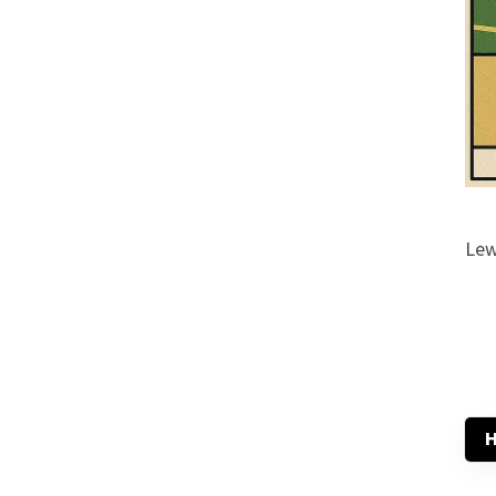
Lew
H