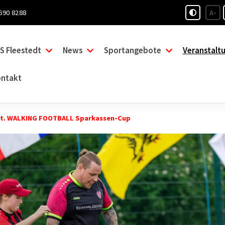
690 8288
A-
S Fleestedt
News
Sportangebote
Veranstalt
ntakt
nt. WALKING FOOTBALL Sparkassen-Cup