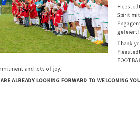
Fleested
Spirit mi
Engageme
gefeiert!
Thank yo
Fleested
FOOTBALL-
mitment and lots of joy.
 ARE ALREADY LOOKING FORWARD TO WELCOMING YOU 