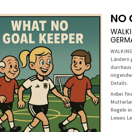
NO 
WALKI
GERM
WALKING 
Ländern g
durchaus 
nirgendwo
Details.
Anbei fin
Mutterlan
Regeln i
Lewes Le