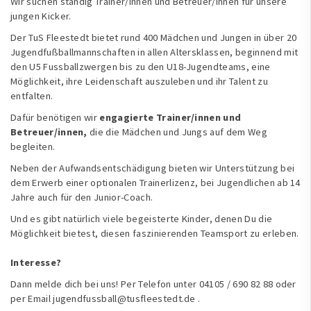
Wir suchen ständig Trainer/innen und Betreuer/innen für unsere
jungen Kicker.
Der TuS Fleestedt bietet rund 400 Mädchen und Jungen in über 20
Jugendfußballmannschaften in allen Altersklassen, beginnend mit
den U5 Fussballzwergen bis zu den U18-Jugendteams, eine
Möglichkeit, ihre Leidenschaft auszuleben und ihr Talent zu
entfalten.
Dafür benötigen wir
engagierte Trainer/innen und
Betreuer/innen,
die die Mädchen und Jungs auf dem Weg
begleiten.
Neben der Aufwandsentschädigung bieten wir Unterstützung bei
dem Erwerb einer optionalen Trainerlizenz, bei Jugendlichen ab 14
Jahre auch für den Junior-Coach.
Und es gibt natürlich viele begeisterte Kinder, denen Du die
Möglichkeit bietest, diesen faszinierenden Teamsport zu erleben.
Interesse?
Dann melde dich bei uns! Per Telefon unter 04105 / 690 82 88 oder
per Email jugendfussball@tusfleestedt.de .