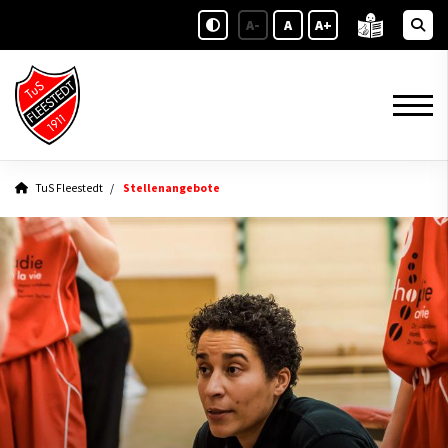
A-
A
A+
TuS Fleestedt
Stellenangebote