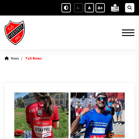
A-
A
A+
News
TuS News