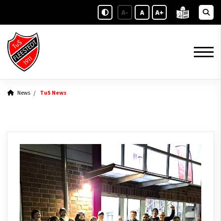
A-
A
A+
News
TuS News